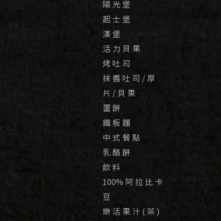
陽 光 堡
起 士 堡
漢 堡
活 力 貝 果
烤 吐 司
抹 醬 吐 司 / 厚
片 / 貝 果
蛋 餅
鐵 板 麵
中 式 餐 點
乳 酪 餅
飲 料
100% 阿 拉 比 卡
豆
樂 活 果 汁 ( 茶 )