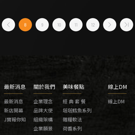
8
9
10
11
12
最新消息
關於我們
美味餐點
線上DM
最新消息
企業理念
經 典 套 餐
線上DM
新店開幕
品牌大使
塔塔鱈魚系列
J寶報你知
組織架構
雜糧軟法
企業願景
荷醬系列