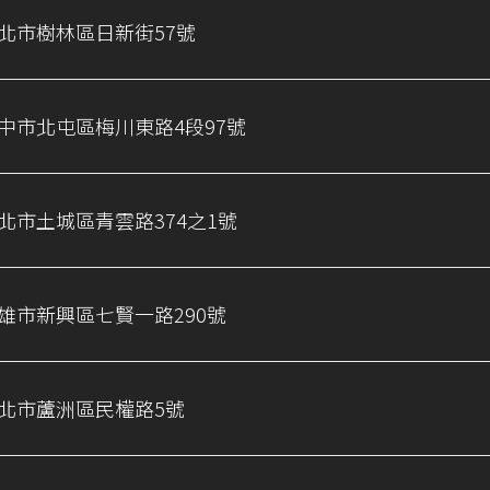
北市樹林區日新街57號
中市北屯區梅川東路4段97號
北市土城區青雲路374之1號
雄市新興區七賢一路290號
北市蘆洲區民權路5號