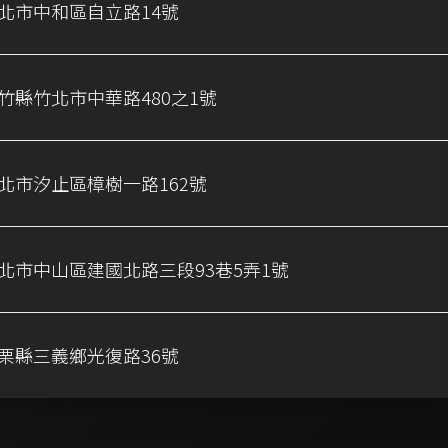
北市中和區自立路14號
竹縣竹北市中華路480之1號
北市汐止區樟樹一路162號
北市中山區建國北路三段93巷5弄1號
栗縣三義鄉光復路36號