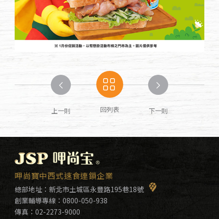
回列表
上一則
下一則
呷尚寶中西式速食連鎖企業
總部地址：
新北市土城區永豐路195巷18號
創業輔導專線：
0800-050-938
傳真：02-2273-9000