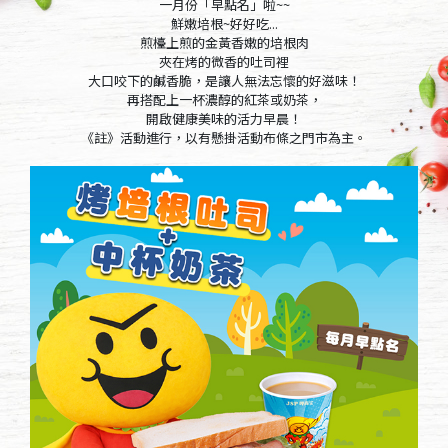
一月份「早點名」啦~~
鮮嫩培根~好好吃...
煎檯上煎的金黃香嫩的培根肉
夾在烤的微香的吐司裡
大口咬下的鹹香脆，是讓人無法忘懷的好滋味！
再搭配上一杯濃醇的紅茶或奶茶，
開啟健康美味的活力早晨！
《註》活動進行，以有懸掛活動布條之門市為主。