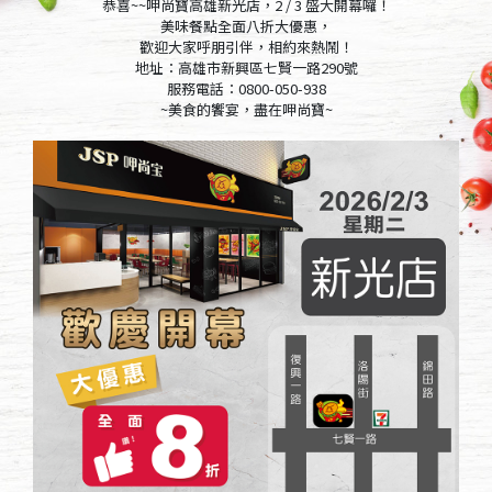
恭喜~~呷尚寶高雄新光店，2 / 3 盛大開幕囉！
美味餐點全面八折大優惠，
歡迎大家呼朋引伴，相約來熱鬧！
地址：高雄市新興區七賢一路290號
服務電話：0800-050-938
~美食的饗宴，盡在呷尚寶~