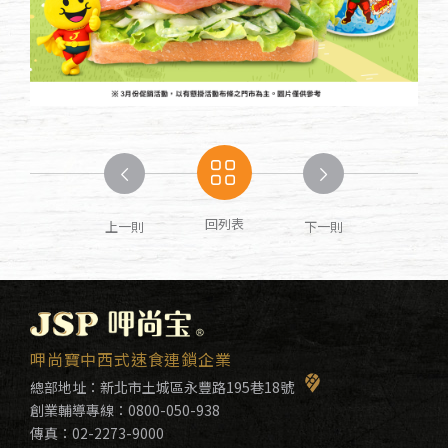
回列表
上一則
下一則
呷尚寶中西式速食連鎖企業
總部地址：
新北市土城區永豐路195巷18號
創業輔導專線：
0800-050-938
傳真：02-2273-9000