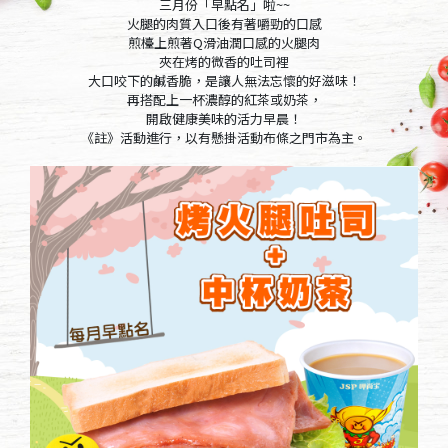
三月份「早點名」啦~~
火腿的肉質入口後有著嚼勁的口感
煎檯上煎著Q滑油潤口感的火腿肉
夾在烤的微香的吐司裡
大口咬下的鹹香脆，是讓人無法忘懷的好滋味！
再搭配上一杯濃醇的紅茶或奶茶，
開啟健康美味的活力早晨！
《註》活動進行，以有懸掛活動布條之門市為主。