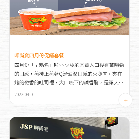
呷尚寶四月份促銷套餐
四月份「早點名」啦~~火腿的肉質入口後有著嚼勁
的口感，煎檯上煎著Q滑油潤口感的火腿肉，夾在
烤的微香的吐司裡，大口咬下的鹹香脆，是讓人無
法忘懷的好滋味！
2022-04-01