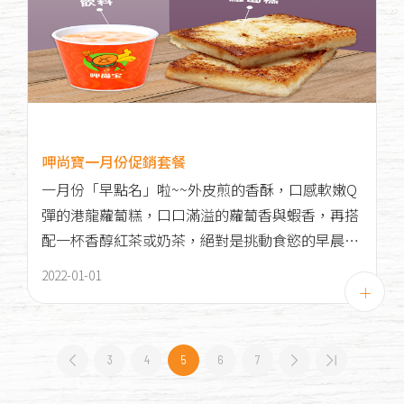
呷尚寶一月份促銷套餐
一月份「早點名」啦~~外皮煎的香酥，口感軟嫩Q
彈的港龍蘿蔔糕，口口滿溢的蘿蔔香與蝦香，再搭
配一杯香醇紅茶或奶茶，絕對是挑動食慾的早晨好
味道！
2022-01-01
3
4
5
6
7