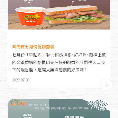
呷尚寶七月份促銷套餐
七月份「早點名」啦~~鮮嫩培根~好好吃~煎檯上煎
的金黃香嫩的培根肉夾在烤的微香的吐司裡大口咬
下的鹹香脆，是讓人無法忘懷的好滋味！
2022-07-01