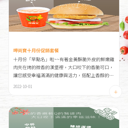
呷尚寶十月份促銷套餐
十月份「早點名」啦~~有著金黃酥脆外皮的鮮嫩雞
肉夾在烤的微香的漢堡裡，大口咬下的香脆可口，
讓您感受幸福滿滿的健康與活力，搭配上香醇的紅
茶或奶茶，絕對是"雞"不可失的好選擇！
2022-10-01