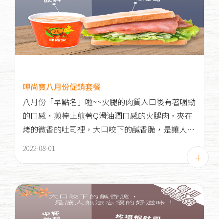
呷尚寶八月份促銷套餐
八月份「早點名」啦~~火腿的肉質入口後有著嚼勁
的口感，煎檯上煎著Q滑油潤口感的火腿肉，夾在
烤的微香的吐司裡，大口咬下的鹹香脆，是讓人無
法忘懷的好滋味！
2022-08-01