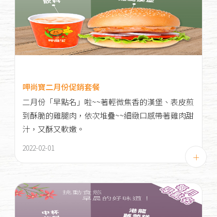
呷尚寶二月份促銷套餐
二月份「早點名」啦~~著輕微焦香的漢堡、表皮煎
到酥脆的雞腿肉，依次堆疊~~細緻口感帶著雞肉甜
汁，又酥又軟嫩。
2022-02-01